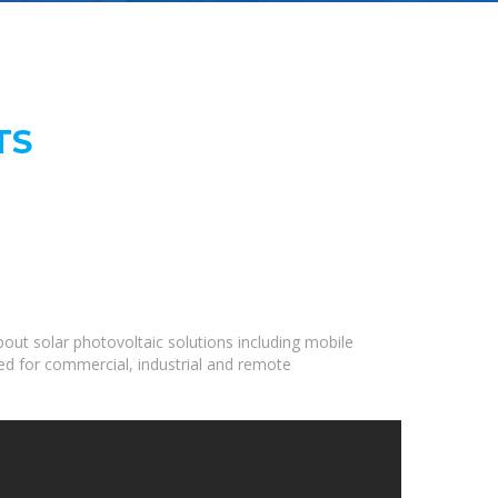
TS
out solar photovoltaic solutions including mobile
ned for commercial, industrial and remote