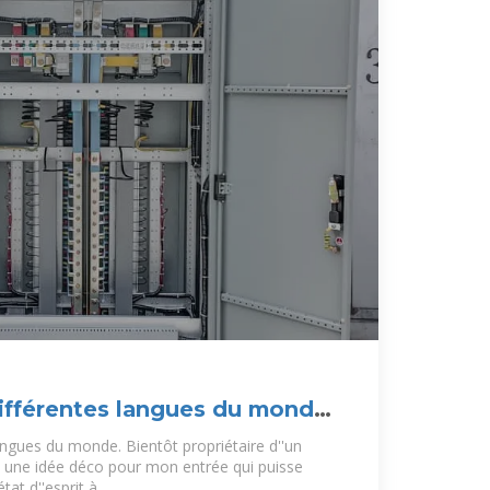
ifférentes langues du monde
angues du monde. Bientôt propriétaire d''un
 une idée déco pour mon entrée qui puisse
tat d''esprit à