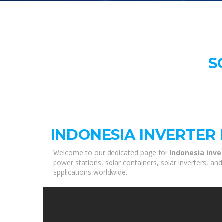
S
INDONESIA INVERTE
Welcome to our dedicated page for
Indonesia inv
power stations, solar containers, solar inverters, a
applications worldwide.