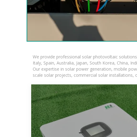
We provide professional solar photovoltaic solution
Italy, Spain, Australia, Japan, South Korea, China, In
Our expertise in solar power generation, mobile powe
scale solar projects, commercial solar installations,