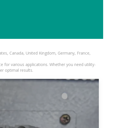
States, Canada, United Kingdom, Germany, France,
 for various applications. Whether you need utility-
er optimal results.