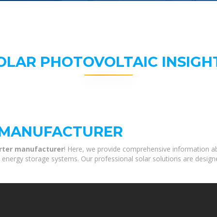
OLAR PHOTOVOLTAIC INSIGH
R MANUFACTURER
erter manufacturer
! Here, we provide comprehensive information ab
nd energy storage systems. Our professional solar solutions are desig