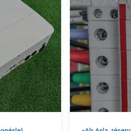
donésie)
«Air Asia, réser