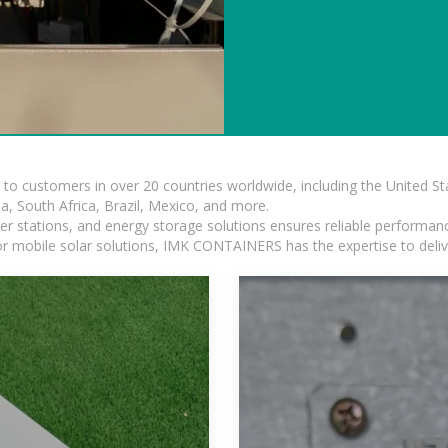
s to customers in over 20 countries worldwide, including the United 
dia, South Africa, Brazil, Mexico, and more.
r stations, and energy storage solutions ensures reliable performance
 or mobile solar solutions, IMK CONTAINERS has the expertise to deliv