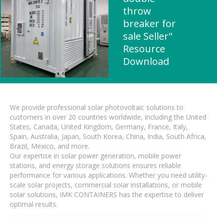
throw
breaker for
sale Seller"
Resource
Download
We provide professional solar photovoltaic solutions to
customers in over 20 countries worldwide, including the United
States, Canada, United Kingdom, Germany, France, Italy,
Spain, Australia, Japan, South Korea, China, India, South Africa,
Brazil, Mexico, and more.
Our expertise in solar power generation, mobile power
stations, and energy storage solutions ensures reliable
performance for various applications. Whether you need utility-
scale solar projects, commercial solar installations, or mobile
solar solutions, IMK CONTAINERS has the expertise to deliver
optimal results.