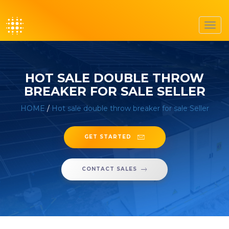
Toggl
navig
HOT SALE DOUBLE THROW
BREAKER FOR SALE SELLER
HOME
/
Hot sale double throw breaker for sale Seller
GET STARTED
CONTACT SALES