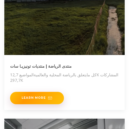
منتدى الرياضة | منتديات تونيزيـا سات
كل مايتعلق بالرياضة المحلية والعالميةالمواضيع 12,7K المشاركات
297,7K
LEARN MORE