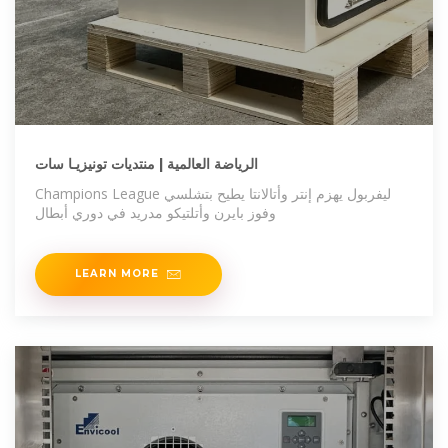
الرياضة العالمية | منتديات تونيزيـا سات
Champions League ليفربول يهزم إنتر وأتالانتا يطيح بتشلسي
وفوز بايرن وأتلتيكو مدريد في دوري أبطال
LEARN MORE