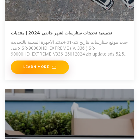
تجميعية تحديثات ستارسات لشهر جانفي 2024 | منتديات
جديد موقع ستارسات بتاريخ 26-01-2024 الأجهزة المعنية بالتحديث
هى :- SR-90000HD_EXTREME ( V. 336 ) SR-
90000HD_EXTREME_V336_26012024.zip update sds 52.5
tp تشغيل الدنكل على ياه سات " حزمة عامة " Fix
LEARN MORE