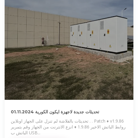
تحديثات جديدة لاجهزة ايكون الكورية 01.11.2024
تحديثات بالفلاشة لم تنزل على الجهاز اونلاين . . Patch ♦️ v1.9.86
روابط الباتش الاخير 1.9.86 ♦️ انزع الانترنت من الجهاز وقم بتمرير
الباتش ب USB...