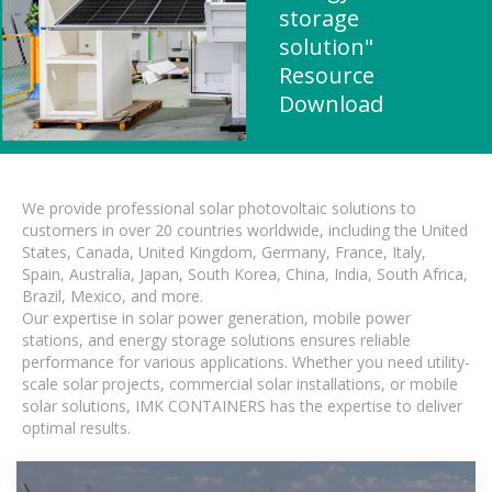
storage
solution"
Resource
Download
We provide professional solar photovoltaic solutions to
customers in over 20 countries worldwide, including the United
States, Canada, United Kingdom, Germany, France, Italy,
Spain, Australia, Japan, South Korea, China, India, South Africa,
Brazil, Mexico, and more.
Our expertise in solar power generation, mobile power
stations, and energy storage solutions ensures reliable
performance for various applications. Whether you need utility-
scale solar projects, commercial solar installations, or mobile
solar solutions, IMK CONTAINERS has the expertise to deliver
optimal results.