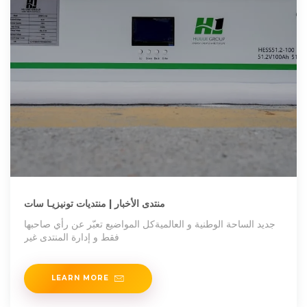
منتدى الأخبار | منتديات تونيزيـا سات
جديد الساحة الوطنية و العالميةكل المواضيع تعبّر عن رأي صاحبها
فقط و إدارة المنتدى غير
LEARN MORE