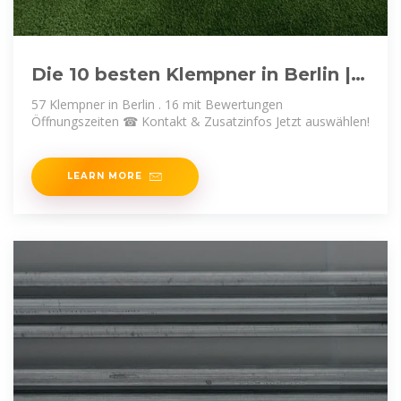
Die 10 besten Klempner in Berlin |
Adresse | Telefonnummer
57 Klempner in Berlin . 16 mit Bewertungen
Öffnungszeiten ☎ Kontakt & Zusatzinfos Jetzt auswählen!
LEARN MORE