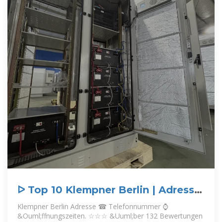
ᐅ Top 10 Klempner Berlin | Adresse
| ☎ Telefonnummer
Klempner Berlin Adresse ☎ Telefonnummer ⌚
&Ouml;ffnungszeiten. ☆☆☆ &Uuml;ber 132 Bewertungen