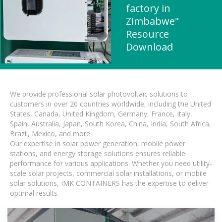
factory in
Zimbabwe"
Resource
Download
We provide professional solar photovoltaic solutions to
customers in over 20 countries worldwide, including the United
States, Canada, United Kingdom, Germany, France, Italy,
Spain, Australia, Japan, South Korea, China, India, South Africa,
Brazil, Mexico, and more.
Our expertise in solar power generation, mobile power
stations, and energy storage solutions ensures reliable
performance for various applications. Whether you need utility-
scale solar projects, commercial solar installations, or mobile
solar solutions, IMK CONTAINERS has the expertise to deliver
optimal results.