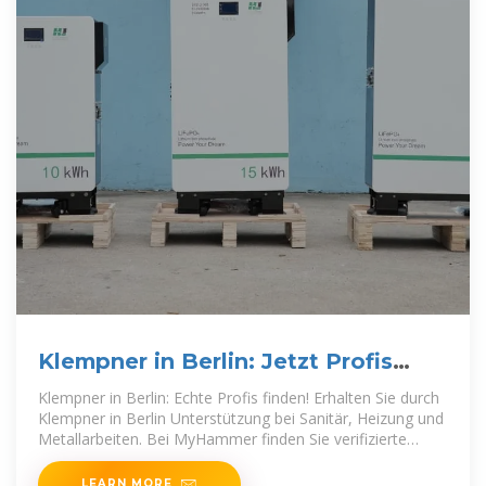
Klempner in Berlin: Jetzt Profis
finden! | MyHammer
Klempner in Berlin: Echte Profis finden! Erhalten Sie durch
Klempner in Berlin Unterstützung bei Sanitär, Heizung und
Metallarbeiten. Bei MyHammer finden Sie verifizierte
Klempnereien in
LEARN MORE