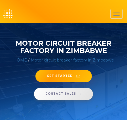
Toggl
navig
MOTOR CIRCUIT BREAKER
FACTORY IN ZIMBABWE
HOME
/
Motor circuit breaker factory in Zimbabwe
GET STARTED
CONTACT SALES