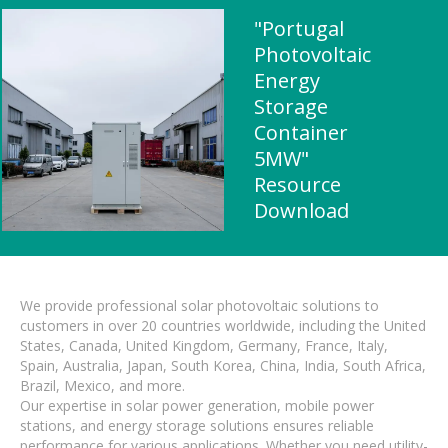
"Portugal
Photovoltaic
Energy
Storage
Container
5MW"
Resource
Download
We provide professional solar photovoltaic solutions to
customers in over 20 countries worldwide, including the United
States, Canada, United Kingdom, Germany, France, Italy,
Spain, Australia, Japan, South Korea, China, India, South Africa,
Brazil, Mexico, and more.
Our expertise in solar power generation, mobile power
stations, and energy storage solutions ensures reliable
performance for various applications. Whether you need utility-