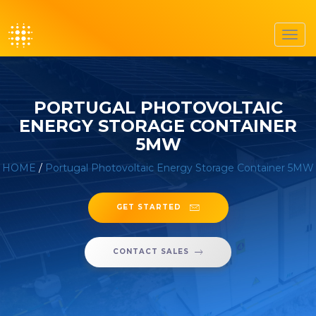
Toggl
navig
PORTUGAL PHOTOVOLTAIC
ENERGY STORAGE CONTAINER
5MW
HOME
/
Portugal Photovoltaic Energy Storage Container 5MW
GET STARTED
CONTACT SALES